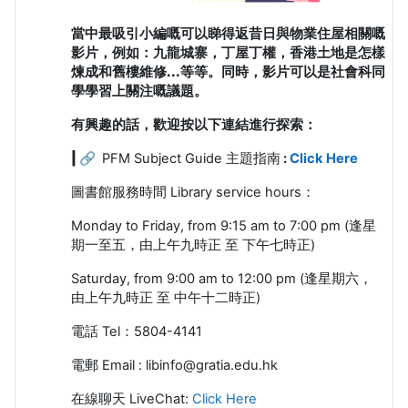
當中最吸引小編嘅可以睇得返昔日與物業住屋相關嘅
影片，例如：九龍城寨，丁屋丁權，香港土地是怎樣
煉成和舊樓維修...等等。
同時，影片可以是社會科同
學學習上關注嘅議題。
有興趣的話，歡迎按以下連結進行探索：
| 🔗
PFM Subject Guide 主題指南
:
Click Here
圖書館服務時間
Library service hours
：
Monday to Friday, from 9:15 am to 7:00 pm (
逢星
期一至五，由上午九時正 至 下午七時正
)
Saturday, from 9:00 am to 12:00 pm
(
逢星期六，
由上午九時正 至 中午十二時正
)
電話
Tel
：
5804-4141
電郵
Email : libinfo@gratia.edu.hk
在線聊天 LiveChat:
Click Here