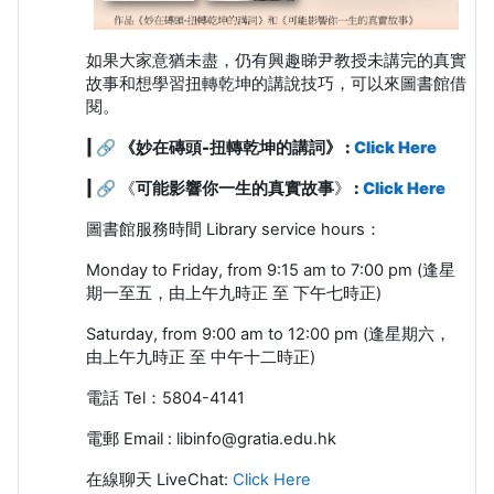
如果大家意猶未盡，仍有興趣睇尹教授未講完的真實
故事和想學習扭轉乾坤的講說技巧，可以來圖書館借
閱。
| 🔗
《妙在磚頭
-
扭轉乾坤的講詞》 :
Click Here
| 🔗
《
可能影響你一生的真實故事
》
:
Click Here
圖書館服務時間
Library service hours
：
Monday to Friday, from 9:15 am to 7:00 pm (
逢星
期一至五，由上午九時正 至 下午七時正
)
Saturday, from 9:00 am to 12:00 pm
(
逢星期六，
由上午九時正 至 中午十二時正
)
電話
Tel
：
5804-4141
電郵
Email : libinfo@gratia.edu.hk
在線聊天 LiveChat:
Click Here