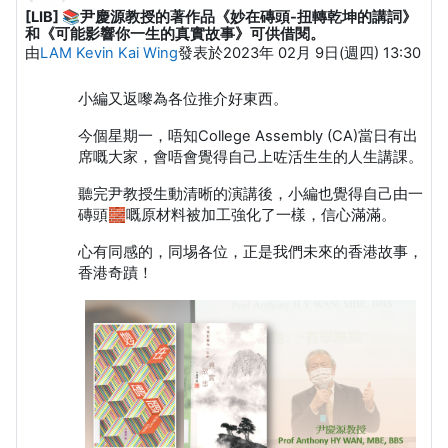
[LIB] 📚尹慶源教授的著作品《妙在磚頭-扭轉乾坤的講詞》
Number of replies: 0
和《可能影響你一生的真實故事》可供借閱。
由
LAM Kevin Kai Wing
發表於
2023年 02月 9日(週四) 13:30
小編又返嚟為各位推介好東西。
今個星期一，唔知College Assembly (CA)當日有出
席嘅大家，會唔會覺得自己上咗活生生的人生講課。
聽完尹教授生動清晰的演講後，小編也覺得自己由一
磚頭🧱嘅原材料被加工強化了一樣，信心滿滿。
心有同感的，同埸各位，正是我們未來的香港故事，
香港奇蹟！