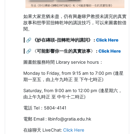
如果大家意猶未盡，仍有興趣睇尹教授未講完的真實
故事和想學習扭轉乾坤的講說技巧，可以來圖書館借
閱。
| 🔗
《妙在磚頭
-
扭轉乾坤的講詞》 :
Click Here
| 🔗
《
可能影響你一生的真實故事
》
:
Click Here
圖書館服務時間
Library service hours
：
Monday to Friday, from 9:15 am to 7:00 pm (
逢星
期一至五，由上午九時正 至 下午七時正
)
Saturday, from 9:00 am to 12:00 pm
(
逢星期六，
由上午九時正 至 中午十二時正
)
電話
Tel
：
5804-4141
電郵
Email : libinfo@gratia.edu.hk
在線聊天 LiveChat:
Click Here