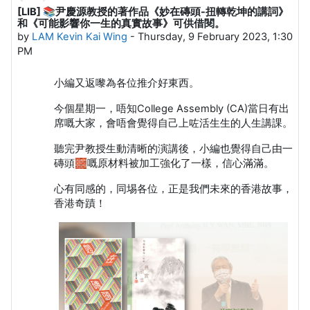
[LIB] 📚尹慶源教授的著作品《妙在磚頭-扭轉乾坤的講詞》
Number of replies: 0
和《可能影響你一生的真實故事》可供借閱。
by
LAM Kevin Kai Wing
-
Thursday, 9 February 2023, 1:30
PM
小編又返嚟為各位推介好東西。
今個星期一，唔知College Assembly (CA)當日有出
席嘅大家，會唔會覺得自己上咗活生生的人生講課。
聽完尹教授生動清晰的演講後，小編也覺得自己由一
磚頭🧱嘅原材料被加工強化了一樣，信心滿滿。
心有同感的，同埸各位，正是我們未來的香港故事，
香港奇蹟！