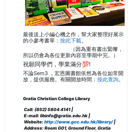
最後送上小編心機之作，幫大家整理好展示
的小參考書單：
按此下載
。
（因為重有書出緊嚟，
所以仍會為各位更新內容至學期中完。）
祝願同學們
，
學業滿分💯!
不論Sem3 ，宏恩圖書館依然為各位
如常開
放，提供服務。有關開放時間：
按此查詢
。
Gratia Christian College Library
Call: (852) 5804 4141 |
E-mail: libinfo@gratia.edu.hk |
Website:
http://www.gcc.edu.hk/library/
|
Address: R
oom G01, Ground Floor, Gratia