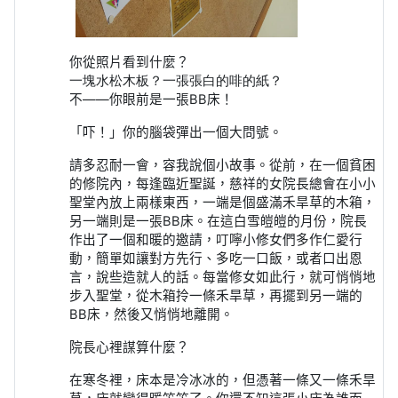
你從照片看到什麼？
一塊水松木板？一張張白的啡的紙？
不——你眼前是一張
BB
床！
「吓！」你的腦袋彈出一個大問號。
請多忍耐一會，容我說個小故事。從前，在一個貧困
的修院內，每逢臨近聖誕，慈祥的女院長總會在小小
聖堂內放上兩樣東西，一端是個盛滿禾旱草的木箱，
另一端則是一張
BB
床。在這白雪皚皚的月份，院長
作出了一個和暖的邀請，叮嚀小修女們多作仁愛行
動，簡單如讓對方先行、多吃一口飯，或者口出恩
言，說些造就人的話。每當修女如此行，就可悄悄地
步入聖堂，從木箱拎一條禾旱草，再擺到另一端的
BB
床，然後又悄悄地離開。
院長心裡謀算什麼？
在寒冬裡，床本是冷冰冰的，但憑著一條又一條禾旱