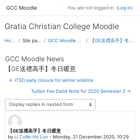
Skip to main content
GCC Moodle
You are not logged in. (
Log in
)
Gratia Christian College Moodle
Home
Site pages
GCC Moodle News
【GE送禮高手】冬日暖意
GCC Moodle News
【GE送禮高手】冬日暖意
← ITSO early closure for winter solstice
Tuition Fee Debit Note for 2020 Semester 2 →
Display mode
【GE送禮高手】冬日暖意
Number of replies: 1
by
LI Collin Ho Lun
-
Monday, 21 December 2020, 10:29