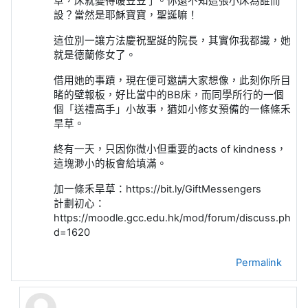
草，床就變得暖笠笠了。你還不知這張小床為誰而
設？當然是耶穌寶寶，聖誕嘛！
這位別一讓方法慶祝聖誕的院長，其實你我都識，她
就是德蘭修女了。
借用她的事蹟，現在便可邀請大家想像，此刻你所目
睹的壁報板，好比當中的
BB
床，而同學所行的一個
個「送禮高手」小故事，猶如小修女預備的一條條禾
旱草。
終有一天，只因你微小但重要的
acts of kindness
，
這塊渺小的板會給填滿。
加一條禾旱草：
https://bit.ly/GiftMessengers
計劃初心：
https://moodle.gcc.edu.hk/mod/forum/discuss.php?
d=1620
Permalink