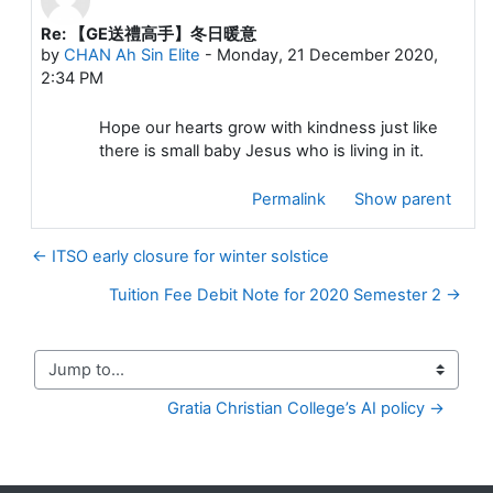
Re: 【GE送禮高手】冬日暖意
In reply to LI Collin Ho Lun
by
CHAN Ah Sin Elite
-
Monday, 21 December 2020,
2:34 PM
Hope our hearts grow with kindness just like
there is small baby Jesus who is living in it.
Permalink
Show parent
← ITSO early closure for winter solstice
Tuition Fee Debit Note for 2020 Semester 2 →
Jump to...
Gratia Christian College’s AI policy →