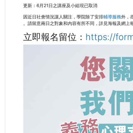
更新：6月21日之講座及小組現已取消
因近日社會情況讓人關注，學院除了安排
輔導服務
外，
。請留意兩日之對象和內容有所不同，詳見海報及網上
立即報名留位：
https://f