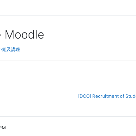
ge Moodle
小組及講座
[DCO] Recruitment of
 PM