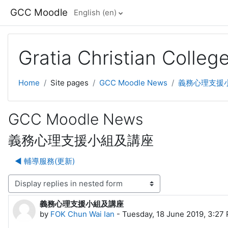
Skip to main content
GCC Moodle
English ‎(en)‎
Gratia Christian Colle
Home
Site pages
GCC Moodle News
義務心理支援
GCC Moodle News
義務心理支援小組及講座
◀︎ 輔導服務(更新)
lay mode
義務心理支援小組及講座
Number of replies: 1
by
FOK Chun Wai Ian
-
Tuesday, 18 June 2019, 3:27