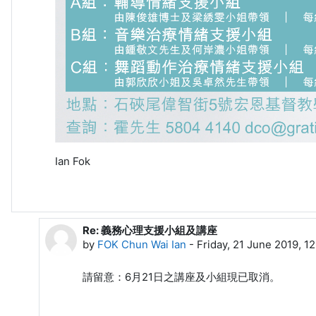
Ian Fok
Re: 義務心理支援小組及講座
In reply to FOK Chun Wai Ian
by
FOK Chun Wai Ian
-
Friday, 21 June 2019, 1
請留意：6月21日之講座及小組現已取消。