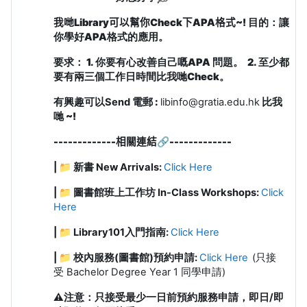
我哋Library可以幫你Check下APA格式~
!
目的：
讓
你學好APA格式的應用。
要求：
1. 你要有心改善自己嘅APA 問題
。
2. 至少都
要
有
兩三個工作日時間比我哋Check
。
有興趣可以
Send
電郵
:
libinfo@gratia.edu.hk
比我
哋
~
!
-------------
相關連結
🔗
-------------
| 📁 新書 New Arrivals:
Click Here
| 📁 圖書館班上工作坊 In-Class Workshops:
Click
Here
| 📁
Library101入門指南:
Click Here
| 📁 校內服務(圖書館)預約申請:
Click Here
(只接
受 Bachelor Degree Year 1 同學申請)
⚠️
注意：只接受最少一日前預約服務申請，即日/即