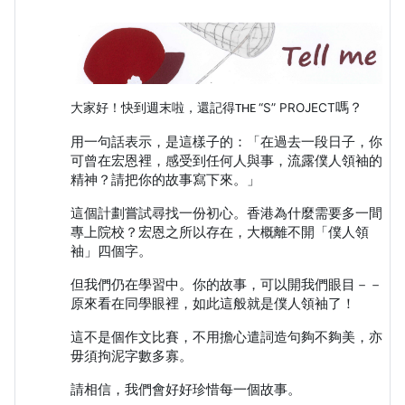
大家好！快到週末啦，還記得
“S” PROJECT
嗎？
THE
用一句話表示，是這樣子的：「在過去一段日子，你
可曾在宏恩裡，感受到任何人與事，流露僕人領袖的
精神？請把你的故事寫下來。」
這個計劃嘗試尋找一份初心。香港為什麼需要多一間
專上院校？宏恩之所以存在，大概離不開「僕人領
袖」四個字。
但我們仍在學習中。你的故事，可以開我們眼目－－
原來看在同學眼裡，如此這般就是僕人領袖了！
這不是個作文比賽，不用擔心遣詞造句夠不夠美，亦
毋須拘泥字數多寡。
請相信，我們會好好珍惜每一個故事。