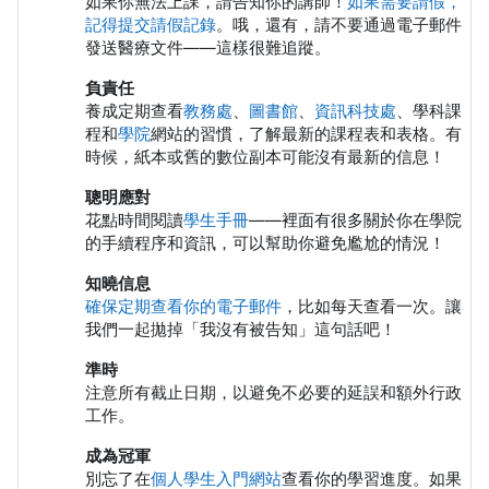
如果你無法上課，請告知你的講師！
如果需要請假，
記得提交請假記錄
。哦，還有，請不要通過電子郵件
發送醫療文件——這樣很難追蹤。
負責任
養成定期查看
教務處
、
圖書館
、
資訊科技處
、學科課
程和
學院
網站的習慣，了解最新的課程表和表格。有
時候，紙本或舊的數位副本可能沒有最新的信息！
聰明應對
花點時間閱讀
學生手冊
——裡面有很多關於你在學院
的手續程序和資訊，可以幫助你避免尷尬的情況！
知曉信息
確保定期查看你的電子郵件
，比如每天查看一次。讓
我們一起拋掉「我沒有被告知」這句話吧！
準時
注意所有截止日期，以避免不必要的延誤和額外行政
工作。
成為冠軍
別忘了在
個人學生入門網站
查看你的學習進度。如果