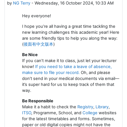
by
NG Terry
-
Wednesday, 16 October 2024, 10:33 AM
Hey everyone!
I hope you’re all having a great time tackling the
new learning challenges this academic year! Here
are some friendly tips to help you along the way:
(
後面有中文版本
)
Be Nice
If you can’t make it to class, just let your lecturer
know!
If you need to take a leave of absence,
make sure to file your record.
Oh, and please
don’t send in your medical documents via email—
it’s super hard for us to keep track of them that
way.
Be Responsible
Make it a habit to check the
Registry
,
Library
,
ITSO
, Programme, School, and
College
websites
for the latest timetables and forms. Sometimes,
paper or old digital copies might not have the