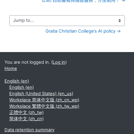
[LIB] 自助書籍掃描器服務，方便易用！ →
Jump to...
Gratia Christian College’s AI policy →
You are not logged in. (
Log in
)
Home
English ‎(en)‎
English ‎(en)‎
English (United States) ‎(en_us)‎
Workplace 简体中文版 ‎(zh_cn_wp)‎
Workplace 繁體中文版 ‎(zh_tw_wp)‎
正體中文 ‎(zh_tw)‎
简体中文 ‎(zh_cn)‎
Data retention summary