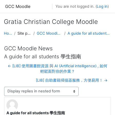
Skip to main content
GCC Moodle
You are not logged in. (
Log in
)
Gratia Christian College Moodle
Home
Site pages
GCC Moodle News
A guide for all students 學生指南
GCC Moodle News
A guide for all students 學生指南
← [LIB] 使用圖書館資源 與 AI (Artificial intelligence) , 如何
輕鬆面對你的作業？
[LIB] 自助書籍掃描器服務，方便易用！ →
Display mode
A guide for all students 學生指南
Number of replies: 0