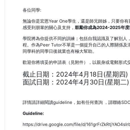
各位同學:
無論你是宏恩Year One學生，還是師兄師姊，只
感受到朋輩的關心及支持，
鼓勵你成為2024-2025年度Pe
學院將為你提供不同的訓練；包括自我認識及了解別人，溝
程。作為Peer Tutor不單是一個提升自己的人際
同學科的同學日後就業也有極大幫助。
歡迎你將填妥的申請表（見附件），以親身或電郵形式交回20
截止日期：2024年4月18日(星期四)
面試日期：2024年4月30日(星期二
詳情請詳細閱讀guideline，如有任何查詢 ，請聯絡SDO
Guideline:
https://drive.google.com/file/d/161grFrZkRtjYAO