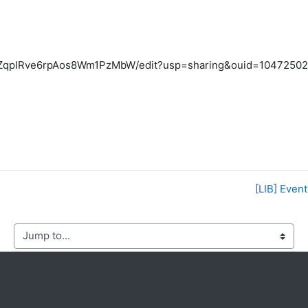
rmZqpIRve6rpAos8Wm1PzMbW/edit?usp=sharing&ouid=10472502
[LIB] Ev
mp to...