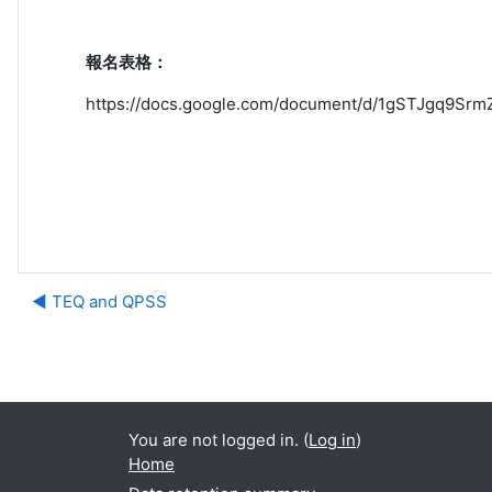
報名表格：
https://docs.google.com/document/d/1gSTJgq9S
◀︎ TEQ and QPSS
Ju
You are not logged in. (
Log in
)
Home