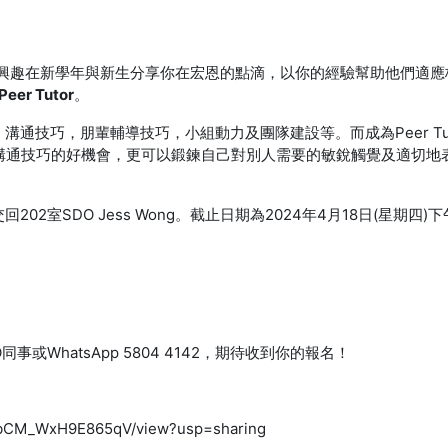
要你有興趣在新學年與新生分享你在宏恩的點滴，以你的經驗幫助他們
er Tutor
。
通技巧，朋輩輔導技巧，小組動力及團隊建設等。而成為Peer T
關係及溝通技巧的好機會，更可以鍛鍊自己對別人需要的敏銳觸覺及適
2室SDO Jess Wong。截止日期為2024年4月18日(星期四
)
同事或WhatsApp 5804 4142，期待收到你的報名！
4sIrbCM_WxH9E865qV/view?usp=sharing