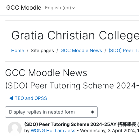
Skip to main content
GCC Moodle
English ‎(en)‎
Gratia Christian Colle
Home
Site pages
GCC Moodle News
(SDO) Peer
GCC Moodle News
(SDO) Peer Tutoring Scheme 
◀︎ TEQ and QPSS
lay mode
(SDO) Peer Tutoring Scheme 2024-25AY 招募
Number of replies: 0
by
WONG Hoi Lam Jess
-
Wednesday, 3 April 2024, 