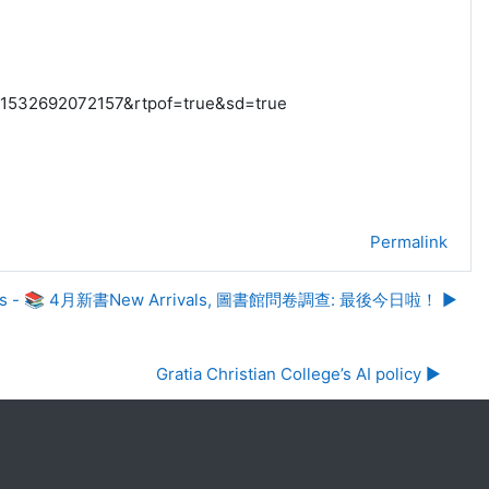
1532692072157&rtpof=true&sd=true
Permalink
ents - 📚 4月新書New Arrivals, 圖書館問卷調查: 最後今日啦！ ▶︎
Gratia Christian College’s AI policy ▶︎