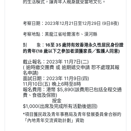
的生活模式，讓青年人親身感受當地文化。
考察日期：
2023
年
12
月
21
日至
12
月
29
日
(9
日
8
夜
)
考察地點：黑龍江省哈爾濱市、漠河縣
對
象：
16
至
35
歲持有效香港永久性居民身份證
的青年
(18
歲以下之參加者須獲家長／監護人同意
)
截止報名：
2023
年
11
月
7
日
(
二
)
(
逾時繳交團費
或
逾期遞交申請
恕不處理其報
名申請
)
面試日期：
2023
年
11
月
9
日
(
四
)
11
月
10
日
(
五
)
晚上
6
時至
8
時
報名費用：港幣
$5,890(
該費用已包括全程交通
費、食宿及保險
)
按金
$1,000(
出席及完成所有活勤後退回
)
*
項目獲民政及青年事務局及青年發展委員會合辦的
「內地青年交流資助計劃」資助