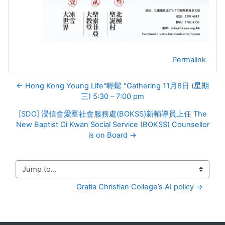
Permalink
← Hong Kong Young Life"輕鬆 "Gathering 11月8日 (星期
三) 5:30 – 7:00 pm
[SDO] 浸信會愛羣社會服務處(BOKSS)新輔導員上任 The
New Baptist Oi Kwan Social Service (BOKSS) Counsellor
is on Board →
Jump to...
Gratia Christian College’s AI policy →