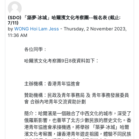
(SDO) 「築夢‧冰城」哈爾濱文化考察團--報名表 (截止:
Number of replies: 0
7/11)
by
WONG Hoi Lam Jess
-
Thursday, 2 November 2023,
11:36 AM
各位同學：
哈爾濱文化考察團9
日
8
夜資料如下：
主辦機構：香港青年協進會
贊助機構：民政及青年事務局
及
青年事務發展委員
會
合辦內地青年交流資助計劃
簡介：哈爾濱是一個融合了中西文化的城市，深受了
俄羅斯影響，也薈萃了北方少數民族的歷史文化。香
港青年協進會承接機遇，將舉辦
「築夢‧冰城」哈爾
濱文化考察團，讓香港青年遊走祖國，體驗不同民族