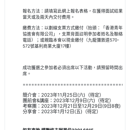
報名方法：請填寫此網上報名表格，在獲得面試結果
當天或及兩天內交付費用。
繳費方法：以劃線支票方式繳付（抬頭：「香港青年
協進會有限公司」，支票背面註明參加者姓名及聯絡
電話）；或親臨本會以現金繳付（九龍彌敦道
570-
572
號基利商業大廈
17
樓）
成功獲選之參加者必須出席以下活動，請預留時間出
席。
=====================================
簡介會：
2023
年
11
月
25
日
(
六
)
（待定）
團前會
&
講座：
2023
年
12
月
9
日
(
六
)
（待定）
考察團：
2023
年
12
月
21
日至
12
月
29
日
(9
日
8
夜
)
分享會：
2023
年
1
月
12
日
(
五
)
（待定）