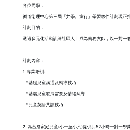
各位同學：
循道衛理中心
第三屆「共學。童行」學習夥伴計劃現正
計劃目的：
透過多元化活動訓練社區人士成為義務友師，以一對一
計劃內容：
1. 專業培訓:
*基礎兒童溝通及輔導技巧
*基層兒童發展需要及情緒疏導
*兒童英語共讀技巧
2. 為基層家庭兒童(小一至小六)提供共52小時一對一