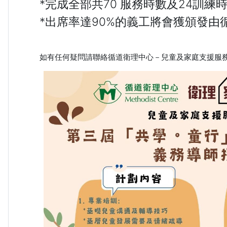
*完成全部共70 服務時數及24訓練
*出席率達90%的義工將會獲頒發
如有任何疑問請聯絡循道衛理中心－兒童及家庭支援服務，電話：2