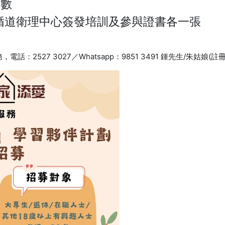
時數
由循道衛理中心簽發培訓及參與證書各一張
527 3027／Whatsapp：9851 3491 鍾先生/朱姑娘(註