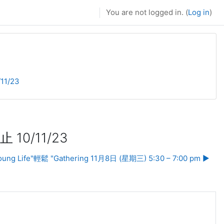
You are not logged in. (
Log in
)
1/23
0/11/23
oung Life"輕鬆 "Gathering 11月8日 (星期三) 5:30 – 7:00 pm ▶︎