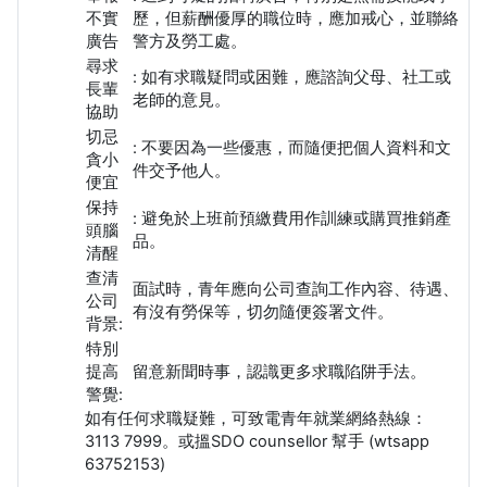
不實
歷，但薪酬優厚的職位時，應加戒心，並聯絡
廣告
警方及勞工處。
尋求
: 如有求職疑問或困難，應諮詢父母、社工或
長輩
老師的意見。
協助
切忌
: 不要因為一些優惠，而隨便把個人資料和文
貪小
件交予他人。
便宜
保持
: 避免於上班前預繳費用作訓練或購買推銷產
頭腦
品。
清醒
查清
面試時，青年應向公司查詢工作內容、待遇、
公司
有沒有勞保等，切勿隨便簽署文件。
背景:
特別
提高
留意新聞時事，認識更多求職陷阱手法。
警覺:
如有任何求職疑難，可致電青年就業網絡熱線：
3113 7999。或搵SDO counsellor 幫手 (wtsapp
63752153)