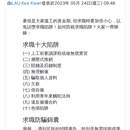
由
LAU Kee Kwan
發表於
2023年 05月 24日(週三) 09:46
暑假是大家搵工的黃金期, 但求職時要加倍小心，以
免誤墮求職陷阱！如何防範求職陷阱？大家一齊睇
睇：
求職十大陷阱
(一) 上工前要讀課程或做無償實習
(二) 層壓式推銷
(三) 賠錢及罰錢制度
(四) 無理解僱
(五) 騙取個人資料
(六) 欠薪
(七) 假自僱
(八) 利用青年來觸犯法例
(九) 違反僱傭合約
(十) 色情陷阱
求職防騙錦囊
舉報
: 遇到可疑的招聘廣告，特別是無需技能或學