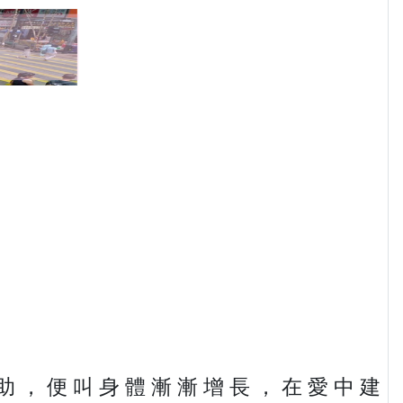
助 ， 便 叫 身 體 漸 漸 增 長 ， 在 愛 中 建