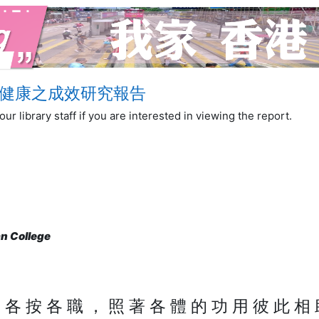
健康之成效研究報告
ur library staff if you are interested in viewing the report.
an College
 各 按 各 職 ， 照 著 各 體 的 功 用 彼 此 相 