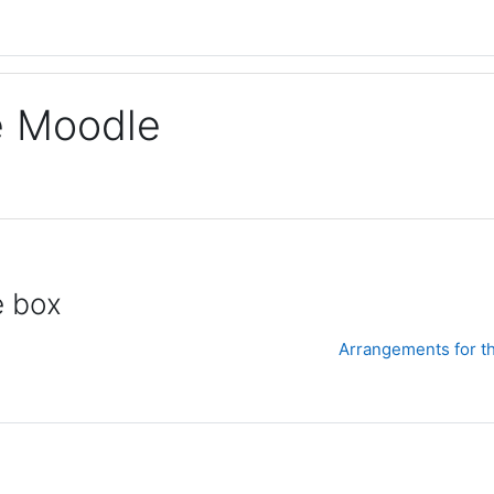
ge Moodle
e box
Arrangements for t