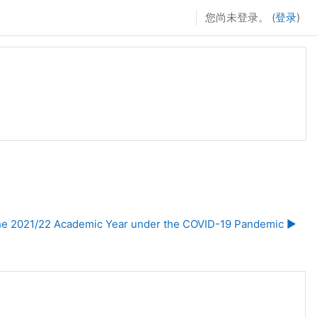
您尚未登录。 (
登录
)
he 2021/22 Academic Year under the COVID-19 Pandemic ▶︎