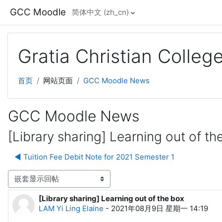
跳到主要内容
GCC Moodle
简体中文 ‎(zh_cn)‎
Gratia Christian Colle
首页
网站页面
GCC Moodle News
GCC Moodle News
[Library sharing] Learning out of th
◀︎ Tuition Fee Debit Note for 2021 Semester 1
显示模式
[Library sharing] Learning out of the box
回帖数：0
LAM Yi Ling Elaine
-
2021年08月9日 星期一 14:19