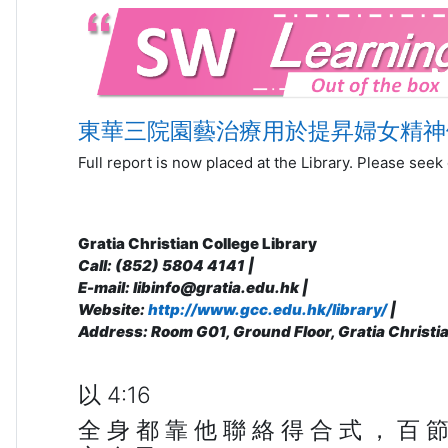
東華三院園藝治療用於提昇婦女精神
Full report is now placed at the Library. Please seek o
Gratia Christian College Library
Call: (852) 5804 4141 |
E-mail: libinfo@gratia.edu.hk |
Website:
http://www.gcc.edu.hk/library/
|
Address: R
oom G01, Ground Floor, Gratia Christi
以 4:16
全 身 都 靠 他 聯 絡 得 合 式 ， 百 節