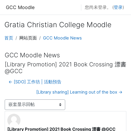
跳到主要内容
GCC Moodle
您尚未登录。 (
登录
)
Gratia Christian College Moodle
首页
网站页面
GCC Moodle News
GCC Moodle News
[Library Promotion] 2021 Book Crossing 漂書
@GCC
← [SDO] 工作坊 | 活動預告
[Library sharing] Learning out of the box →
显示模式
[Library Promotion] 2021 Book Crossing 漂書 @GCC
回帖数：0