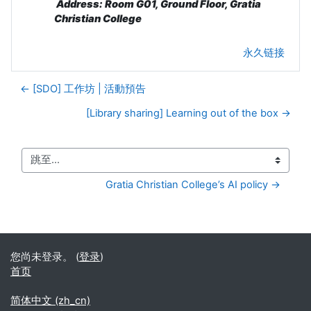
Address: R
oom G01, Ground Floor, Gratia
Christian College
永久链接
← [SDO] 工作坊 | 活動預告
[Library sharing] Learning out of the box →
跳至...
Gratia Christian College’s AI policy →
您尚未登录。 (
登录
)
首页
简体中文 ‎(zh_cn)‎