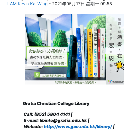
LAM Kevin Kai Wing
-
2021年05月17日 星期一 09:58
Gratia Christian College Library
Call: (852) 5804 4141 |
E-mail: libinfo@gratia.edu.hk |
Website:
http://www.gcc.edu.hk/library/
|