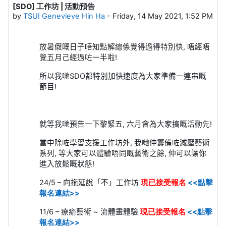
[SDO] 工作坊 | 活動預告
Number of replies: 0
by
TSUI Genevieve Hin Ha
-
Friday, 14 May 2021, 1:52 PM
放暑假嘅日子唔知點解總係覺得過得特別快
,
唔經唔
覺五月己經過咗一半啦
!
所以我哋
SDO
都特別加快速度為大家準備一連串嘅
節目
!
就等我哋預告一下黎緊五
,
六月會為大家搞嘅活動先
!
當中除咗學習支援工作坊外
,
我哋仲籌備咗減壓藝術
系列
,
等大家可以體驗唔同嘅藝術之餘
,
仲可以讓你
進入放鬆嘅狀態
!
24/5 –
向拖延說「不」工作坊
現已接受報名
<<點擊
報名連結>>
11/6 –
療瘉藝術
~
流體畫體驗
現已接受報名
<<點擊
報名連結>>