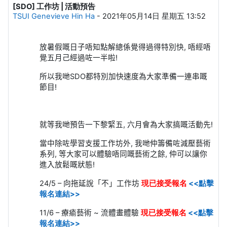
[SDO] 工作坊 | 活動預告
回帖数：0
TSUI Genevieve Hin Ha
-
2021年05月14日 星期五 13:52
放暑假嘅日子唔知點解總係覺得過得特別快
,
唔經唔
覺五月己經過咗一半啦
!
所以我哋
SDO
都特別加快速度為大家準備一連串嘅
節目
!
就等我哋預告一下黎緊五
,
六月會為大家搞嘅活動先
!
當中除咗學習支援工作坊外
,
我哋仲籌備咗減壓藝術
系列
,
等大家可以體驗唔同嘅藝術之餘
,
仲可以讓你
進入放鬆嘅狀態
!
24/5 –
向拖延說「不」工作坊
現已接受報名
<<點擊
報名連結>>
11/6 –
療瘉藝術
~
流體畫體驗
現已接受報名
<<點擊
報名連結>>