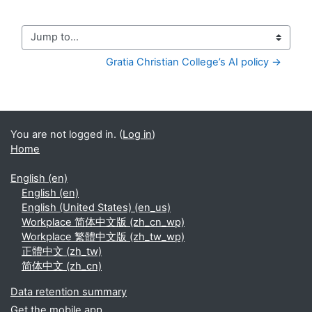
Jump to...
Gratia Christian College’s AI policy →
You are not logged in. (
Log in
)
Home
English ‎(en)‎
English ‎(en)‎
English (United States) ‎(en_us)‎
Workplace 简体中文版 ‎(zh_cn_wp)‎
Workplace 繁體中文版 ‎(zh_tw_wp)‎
正體中文 ‎(zh_tw)‎
简体中文 ‎(zh_cn)‎
Data retention summary
Get the mobile app