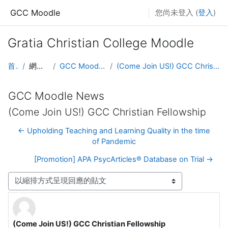
跳至主內容
GCC Moodle
您尚未登入 (
登入
)
Gratia Christian College Moodle
首頁
網站頁面
GCC Moodle News
(Come Join US!) GCC Christian Fellowship
GCC Moodle News
(Come Join US!) GCC Christian Fellowship
← Upholding Teaching and Learning Quality in the time
of Pandemic
[Promotion] APA PsycArticles® Database on Trial →
顯示模式
(Come Join US!) GCC Christian Fellowship
Number of replies: 0