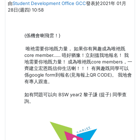
由
Student Development Office GCC
發表於
2021年 01月
28日(週四) 10:58
{係機會喇飛雲！}
唯衪需要你地既力量， 如果你有興趣成為唯衪既
core member...... 唔好猶豫！立刻搵我地報名！ 我
地需要你地既力量！ 成為唯衪既core members，一
齊建立宏恩既信仰生活喇！！！ 有興趣既同學可以
係google form到報名(見海報上QR CODE)。 我地會
有專人跟進。
如有問題可以向 BSW year2 黎子謙 (提子) 同學查
詢。