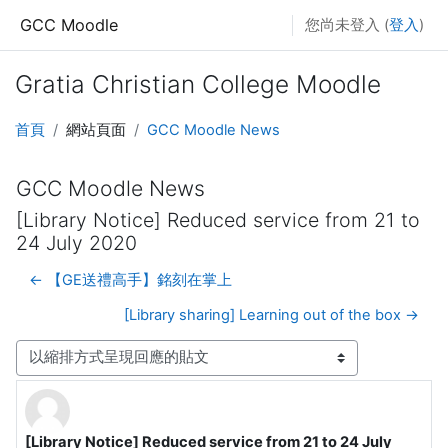
跳至主內容
GCC Moodle
您尚未登入 (
登入
)
Gratia Christian College Moodle
首頁
網站頁面
GCC Moodle News
GCC Moodle News
[Library Notice] Reduced service from 21 to
24 July 2020
← 【GE送禮高手】銘刻在掌上
[Library sharing] Learning out of the box →
顯示模式
[Library Notice] Reduced service from 21 to 24 July
Number of replies: 0