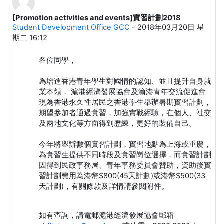
[Promotion activities and events]實習計劃2018
回帖数：0
Student Development Office GCC
-
2018年03月20日 星
期二 16:12
各位同學，
為增進香港青年學生對國情的認知、並且提升自身就
業本領， 滬港經濟發展協會及渝港青年交流促進會
現為香港永久性居民之香港學生舉辦暑期實習計劃，
期望參加者通過實習，加強實戰經驗，在個人、社交
及兩地文化等方面得到歷練，更好的裝備自己。
今年將舉辦數個實習計劃，實習地點為上海或重慶，
為實習生提供不同時段及實習崗位選擇，而實習計劃
因得到民政事務局、青年事務委員會贊助，資助後實
習計劃費用為港幣$800(45天計劃)或港幣$500(33
天計劃)，有關條款及詳情請參閱附件。
如有查詢，請電郵滬港經濟發展協會郵箱