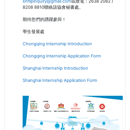
shflipinquiry@gmail.com
或致電：2638 2082 /
8208 8810聯絡該協會秘書處。
期待您們的踴躍參與！
學生發展處
Chongqing Internship Introduction
Chongqing Internship Application Form
Shanghai Internship Introduction
Shanghai Internship Application Form