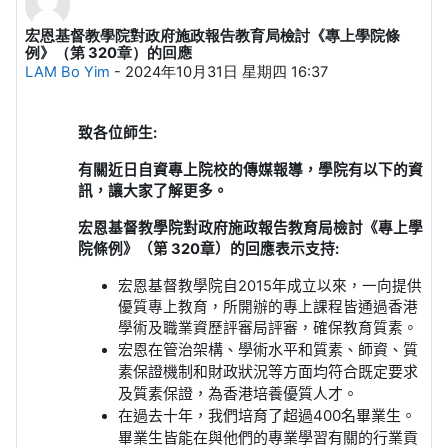
宏恩基督教學院對政府施政報告教育局檢討《專上學院條
回帖数：0
例》（第 320章）的回應
LAM Bo Yim
-
2024年10月31日 星期四 16:37
致各位師生:
有關近日自資專上院校
的
傳媒報導，學院有以下的資
訊，讓大家了解更多。
宏恩基督教學院對政府施政報告教育局檢討《專上學
院條例》（第
320
章）的回應表示支持
:
宏恩基督教學院自
2015
年成立以來，一向提供
優質專上教育，所開辦的專上課程皆通過香港
學術及職業資歷評審局評審，確保教育質素。
宏恩在管治架構、學術水平和質素、師資、質
素保證機制和財政狀況等方面均符合既定要求
及質素保證，為香港培養優質人才。
在過去十年，我們培育了超過
400
名畢業生。
畢業生皆能在與他們的專業學習有關的行業貢