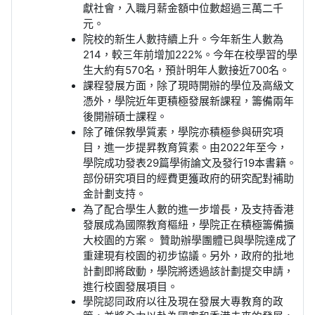
獻社會，入職月薪金額中位數超過三萬二千
元。
院校的新生人數持續上升。今年新生人數為
214
，較三年前增加
222%
。今年在校學習的學
生大約有
570
名，預計明年人數接近
700
名。
課程發展方面，除了現時開辦的學位及高級文
憑外，學院近年更積極發展新課程，籌備兩年
後開辦碩士課程。
除了確保教學質素，學院亦積極參與研究項
目，進一步提昇教育質素。由
2022
年至今，
學院成功發表
29
篇學術論文及發行
19
本書籍。
部份研究項目的經費更獲政府的研究配對補助
金計劃支持。
為了配合學生人數的進一步增長，及支持香港
發展成為國際教育樞紐，學院正在積極籌備擴
大校園的方案。
贊助辦學團體已與學院達成了
重建現有校園的初步協議。另外，政府的批地
計劃即將啟動，學院將透過該計劃提交申請，
進行校園發展項目。
學院認同政府以往及現在發展大專教育的政