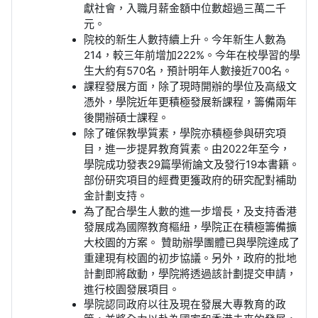
獻社會，入職月薪金額中位數超過三萬二千
元。
院校的新生人數持續上升。今年新生人數為
214
，較三年前增加
222%
。今年在校學習的學
生大約有
570
名，預計明年人數接近
700
名。
課程發展方面，除了現時開辦的學位及高級文
憑外，學院近年更積極發展新課程，籌備兩年
後開辦碩士課程。
除了確保教學質素，學院亦積極參與研究項
目，進一步提昇教育質素。由
2022
年至今，
學院成功發表
29
篇學術論文及發行
19
本書籍。
部份研究項目的經費更獲政府的研究配對補助
金計劃支持。
為了配合學生人數的進一步增長，及支持香港
發展成為國際教育樞紐，學院正在積極籌備擴
大校園的方案。
贊助辦學團體已與學院達成了
重建現有校園的初步協議。另外，政府的批地
計劃即將啟動，學院將透過該計劃提交申請，
進行校園發展項目。
學院認同政府以往及現在發展大專教育的政