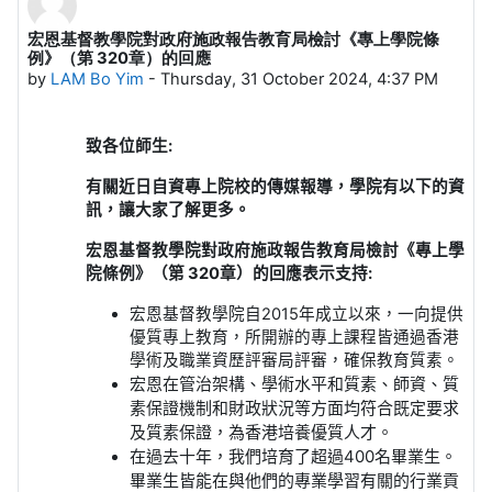
宏恩基督教學院對政府施政報告教育局檢討《專上學院條
Number of replies: 0
例》（第 320章）的回應
by
LAM Bo Yim
-
Thursday, 31 October 2024, 4:37 PM
致各位師生:
有關近日自資專上院校
的
傳媒報導，學院有以下的資
訊，讓大家了解更多。
宏恩基督教學院對政府施政報告教育局檢討《專上學
院條例》（第
320
章）的回應表示支持
:
宏恩基督教學院自
2015
年成立以來，一向提供
優質專上教育，所開辦的專上課程皆通過香港
學術及職業資歷評審局評審，確保教育質素。
宏恩在管治架構、學術水平和質素、師資、質
素保證機制和財政狀況等方面均符合既定要求
及質素保證，為香港培養優質人才。
在過去十年，我們培育了超過
400
名畢業生。
畢業生皆能在與他們的專業學習有關的行業貢