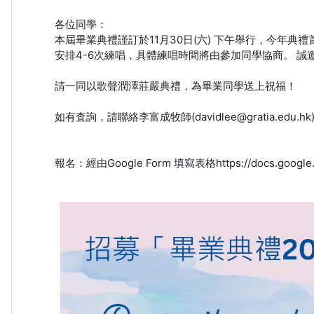
各位同學：
本屆畢業典禮謹訂於11月30日(六) 下午舉行，今年典禮
安排4-6次練唱，具體練唱時間將由參加同學協商。 誠邀本
請一同以歌聲潤澤莊嚴典禮，為畢業同學送上祝福！
如有査詢，請聯絡李富成牧師(davidlee@gratia.edu.hk)
報名：經由Google Form 填寫表格https://docs.google.co