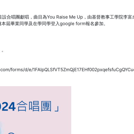
首設合唱團獻唱，曲目為You Raise Me Up，由基督教事工
屆畢業同學及在學同學登入google form報名參加。
 。
m/forms/d/e/1FAIpQLSfVT5ZmQjE17EHf002pxqefsfuCgQYCue