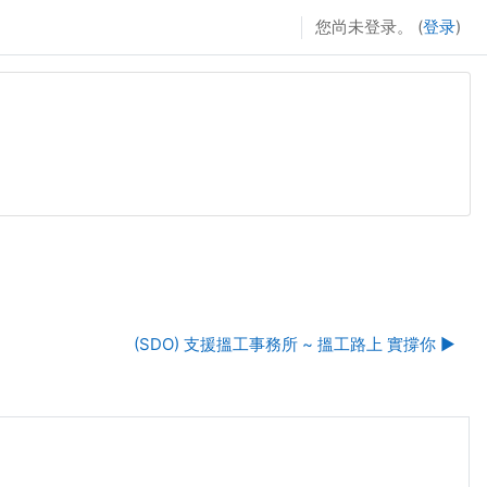
您尚未登录。 (
登录
)
(SDO) 支援搵工事務所 ~ 搵工路上 實撐你 ▶︎