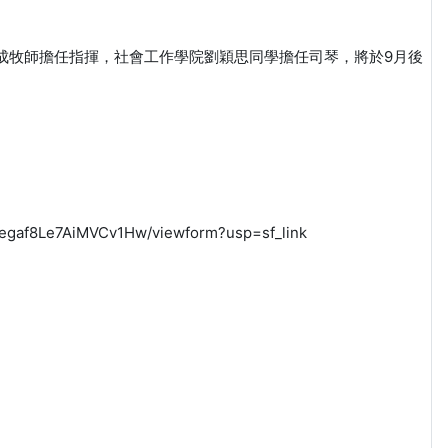
學院李富成牧師擔任指揮，社會工作學院劉穎思同學擔任司琴，將於9月後
gaf8Le7AiMVCv1Hw/viewform?usp=sf_link