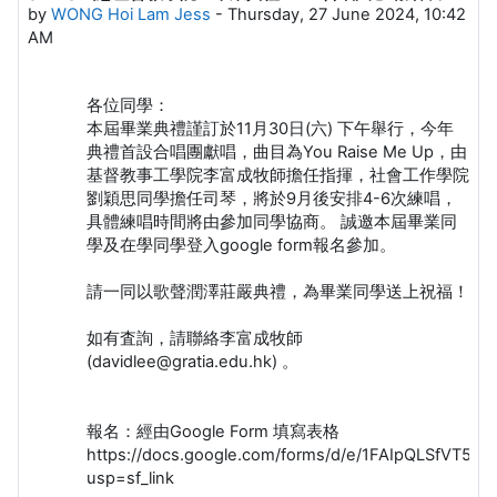
by
WONG Hoi Lam Jess
-
Thursday, 27 June 2024, 10:42
AM
各位同學：
本屆畢業典禮謹訂於11月30日(六) 下午舉行，今年
典禮首設合唱團獻唱，曲目為You Raise Me Up，由
基督教事工學院李富成牧師擔任指揮，社會工作學院
劉穎思同學擔任司琴，將於9月後安排4-6次練唱，
具體練唱時間將由參加同學協商。 誠邀本屆畢業同
學及在學同學登入google form報名參加。
請一同以歌聲潤澤莊嚴典禮，為畢業同學送上祝福！
如有査詢，請聯絡李富成牧師
(davidlee@gratia.edu.hk) 。
報名：經由Google Form 填寫表格
https://docs.google.com/forms/d/e/1FAIpQLSfVT
usp=sf_link