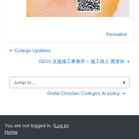
Permalink
← College Updates
(SDO) 支援搵工事務所 ~ 搵工路上 實撐你 →
Jump to...
Gratia Christian College’s AI policy →
You are not logged in. (
Log in
)
Home