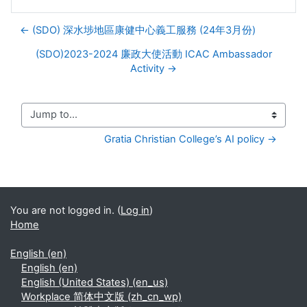
← (SDO) 深水埗地區康健中心義工服務 (24年3月份)
(SDO)2023-2024 廉政大使活動 ICAC Ambassador
Activity →
Jump to...
Gratia Christian College’s AI policy →
You are not logged in. (
Log in
)
Home
English ‎(en)‎
English ‎(en)‎
English (United States) ‎(en_us)‎
Workplace 简体中文版 ‎(zh_cn_wp)‎