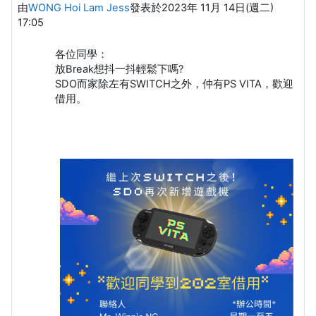
由
WONG Hoi Lam Jess
發表於
2023年 11月 14日(週二)
17:05
各位同學：
放Break想抖一抖輕鬆下嗎?
SDO而家除左有SWITCH之外，仲有PS VITA，歡迎
借用。