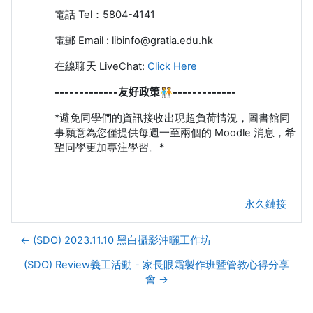
電話
Tel
：
5804-4141
電郵
Email : libinfo@gratia.edu.hk
在線聊天 LiveChat:
Click Here
-------------友好政策🧑‍🤝‍🧑
-------------
*避免同學們的資訊接收出現超負荷情況，圖書館同
事願意為您僅提供每週一至兩個的 Moodle 消息，希
望同學更加專注學習。*
永久鏈接
← (SDO) 2023.11.10 黑白攝影沖曬工作坊
(SDO) Review義工活動 - 家長眼霜製作班暨管教心得分享
會 →