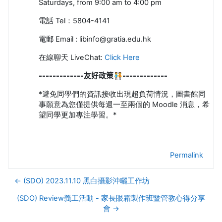
Saturdays, from 9:00 am to 4:00 pm
電話
Tel
：
5804-4141
電郵
Email : libinfo@gratia.edu.hk
在線聊天 LiveChat:
Click Here
-------------友好政策🧑‍🤝‍🧑
-------------
*避免同學們的資訊接收出現超負荷情況，圖書館同
事願意為您僅提供每週一至兩個的 Moodle 消息，希
望同學更加專注學習。*
Permalink
← (SDO) 2023.11.10 黑白攝影沖曬工作坊
(SDO) Review義工活動 - 家長眼霜製作班暨管教心得分享
會 →