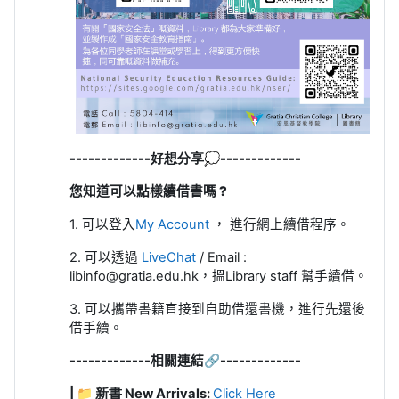
-------------
好想分享
💭
-------------
您知道可以點樣續借書嗎 ?
1. 可以登入
My Account
， 進行網上續借程序。
2. 可以透過
LiveChat
/ Email :
libinfo@gratia.edu.hk，搵Library staff 幫手續借。
3. 可以攜帶書籍直接到自助借還書機，進行先還後
借手續。
-------------
相關連結
🔗
-------------
| 📁 新書 New Arrivals:
Click Here