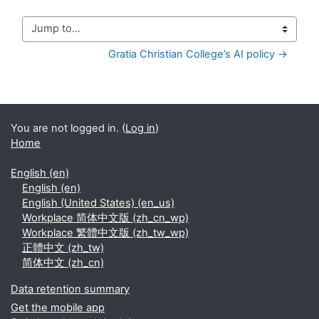
Jump to...
Gratia Christian College’s AI policy →
You are not logged in. (
Log in
)
Home
English ‎(en)‎
English ‎(en)‎
English (United States) ‎(en_us)‎
Workplace 简体中文版 ‎(zh_cn_wp)‎
Workplace 繁體中文版 ‎(zh_tw_wp)‎
正體中文 ‎(zh_tw)‎
简体中文 ‎(zh_cn)‎
Data retention summary
Get the mobile app