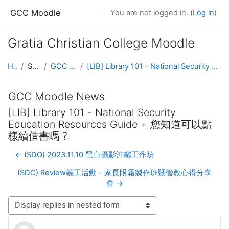
Skip to main content
GCC Moodle
You are not logged in. (
Log in
)
Gratia Christian College Moodle
Home
Site pages
GCC Moodle News
[LIB] Library 101 - National Security Education Resources Guide + 您知道可以點樣續借書嗎 ?
GCC Moodle News
[LIB] Library 101 - National Security
Education Resources Guide + 您知道可以點
樣續借書嗎 ?
← (SDO) 2023.11.10 黑白攝影沖曬工作坊
(SDO) Review義工活動 - 家長眼霜製作班暨管教心得分享
會 →
Display mode