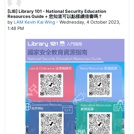
[LIB] Library 101 - National Security Education
Number of replies: 0
Resources Guide + 您知道可以點樣續借書嗎 ?
by
LAM Kevin Kai Wing
-
Wednesday, 4 October 2023,
1:48 PM