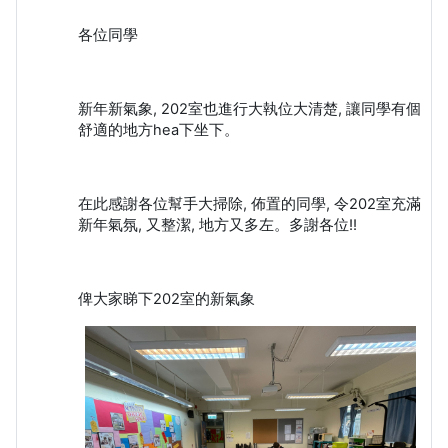
各位同學
新年新氣象, 202室也進行大執位大清楚, 讓同學有個
舒適的地方hea下坐下。
在此感謝各位幫手大掃除, 佈置的同學, 令202室充滿
新年氣氛, 又整潔, 地方又多左。多謝各位!!
俾大家睇下202室的新氣象