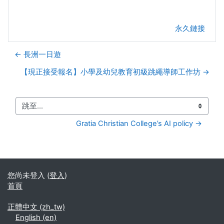
永久鏈接
← 長洲一日遊
【現正接受報名】小學及幼兒教育初級跳繩導師工作坊 →
跳至...
Gratia Christian College’s AI policy →
您尚未登入 (
登入
)
首頁
正體中文 ‎(zh_tw)‎
English ‎(en)‎