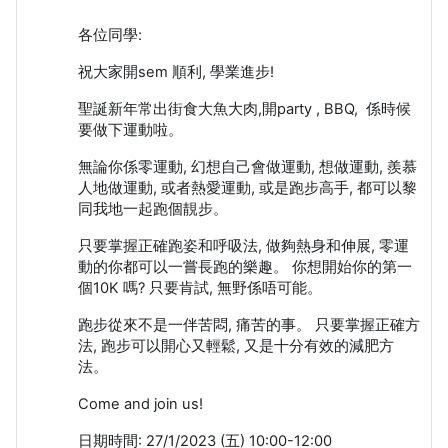
各位同學:
祝大家開sem 順利, 學業進步!
聖誕新年常出街食大魚大肉,開party , BBQ, 係時候
要做下運動啦。
無論你係零運動, 幻想自己會做運動, 想做運動, 羨慕
人地做運動, 或者熱愛運動, 或是跑步高手, 都可以黎
同我地一起跑個靚步。
只要掌握正確跑姿和呼吸法, 做夠熱身和伸展, 零運
動的你都可以一嘗長跑的樂趣。 你想開始你的第一
個10K 嗎? 只要肯試, 無野係唔可能。
跑步從來不是一伴苦悶, 痛苦的事。 只要掌握正確方
法, 跑步可以開心又輕鬆, 又是十分有效的減肥方
法。
Come and join us!
日期時間: 27/1/2023 (五) 10:00-12:00