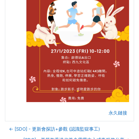
永久鏈接
← [SDO] - 更新會探訪+參觀 (認識監獄事工)