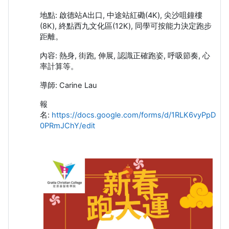
地點: 啟德站A出口, 中途站紅磡(4K), 尖沙咀鐘樓
(8K), 終點西九文化區(12K), 同學可按能力決定跑步
距離。
內容: 熱身, 街跑, 伸展, 認識正確跑姿, 呼吸節奏, 心
率計算等。
導師: Carine Lau
報
名:
https://docs.google.com/forms/d/1RLK6vyPpD
0PRmJChY/edit