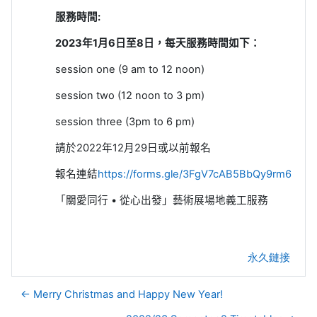
服務時間
:
2023
年
1
月
6
日至8
日，每天服務時間如下：
session one (9 am to 12 noon)
session two (12 noon to 3 pm)
session three (3pm to 6 pm)
請於
2022
年
12
月
29
日或以前報名
報名連結
https://forms.gle/3FgV7cAB5BbQy9rm6
「關愛同行
•
從心出發」藝術展場地義工服
務
永久鏈接
← Merry Christmas and Happy New Year!