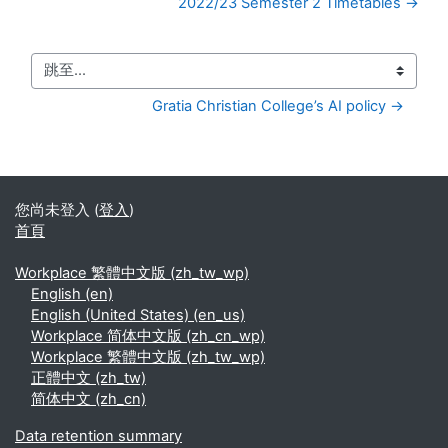
2022/23 Semester 2 Timetables →
跳至...
Gratia Christian College’s AI policy →
您尚未登入 (
登入
)
首頁
Workplace 繁體中文版 ‎(zh_tw_wp)‎
English ‎(en)‎
English (United States) ‎(en_us)‎
Workplace 简体中文版 ‎(zh_cn_wp)‎
Workplace 繁體中文版 ‎(zh_tw_wp)‎
正體中文 ‎(zh_tw)‎
简体中文 ‎(zh_cn)‎
Data retention summary