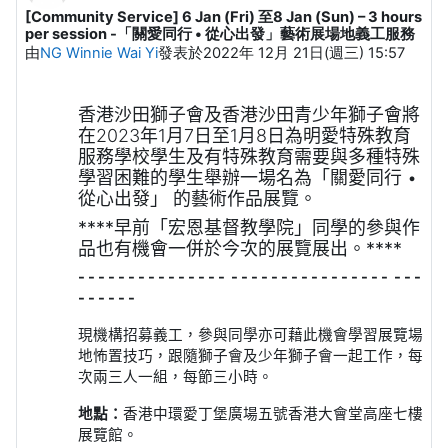
[Community Service] 6 Jan (Fri) 至8 Jan (Sun) – 3 hours
Number of replies: 0
per session -「關愛同行 • 從心出發」藝術展場地義工服務
由
NG Winnie Wai Yi
發表於
2022年 12月 21日(週三) 15:57
香港沙田獅子會及香港沙田青少年獅子會將
在
2023
年
1
月
7
日至
1
月
8
日為明愛特殊教育
服務學校學生及有特殊教育需要與多種特殊
學習困難的學生舉辦一場名為「關愛同行
•
從心出發」
的藝術作品展覽。
****早前「宏恩基督教學院」同學的參與作
品也有機會一併於今次的展覽展出。****
- - - - - - - - - - - - - - - - - - - - - - - - - - - - - - - - - -
- - - - - -
現機構招募義工，參與同學亦可藉此機會學習展覽場
地怖置技巧，跟隨獅子會及少年獅子會一起工作，每
次兩三人一組，每節三小時。
地點：
香港中環愛丁堡廣場五號香港大會堂高座七樓
展覽館。