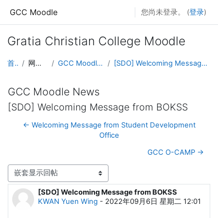
跳至主要内容
GCC Moodle
您尚未登录。 (
登录
)
Gratia Christian College Moodle
首页
网站页面
GCC Moodle News
[SDO] Welcoming Message from BOKSS
GCC Moodle News
[SDO] Welcoming Message from BOKSS
← Welcoming Message from Student Development
Office
GCC O-CAMP →
显示模式
[SDO] Welcoming Message from BOKSS
回帖数：0
KWAN Yuen Wing
-
2022年09月6日 星期二 12:01