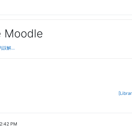
ge Moodle
的誤解...
[Lib
12:42 PM