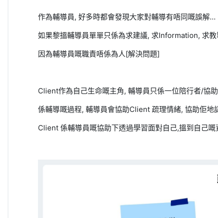
作為輔導員
,
好多時都會發現大家對輔導有唔同嘅誤解
…
如果黎搵輔導員單單只係為求建議
,
求
Information,
求教
因為輔導員嘅職責唔係為人
[
解決問題
]
Client
作為自己生命嘅主角
,
輔導員只係一位陪行者
/
協助
係輔導嘅過程
,
輔導員會協助
Client
疏理情緒
,
協助佢地
Client
係輔導員嘅協助下透過學習面對自己
,
搵到自己嘅