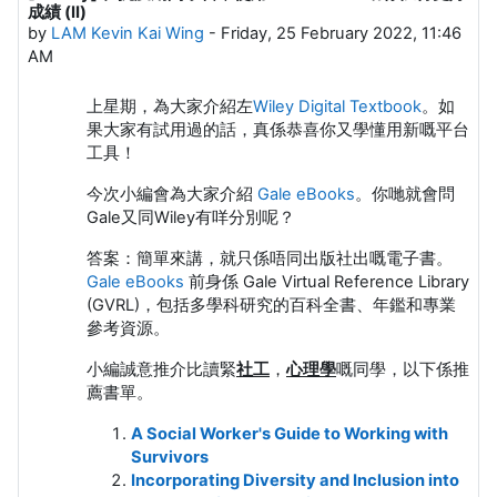
成績 (II)
by
LAM Kevin Kai Wing
-
Friday, 25 February 2022, 11:46
AM
上星期，為大家介紹左
Wiley Digital Textbook
。如
果大家有試用過的話，真係恭喜你又學懂用新嘅平台
工具！
今次小編會為大家介紹
Gale eBooks
。你哋就會問
Gale又同Wiley有咩分別呢？
答案：簡單來講，就只係唔同出版社出嘅電子書。
Gale eBooks
前身係 Gale Virtual Reference Library
(GVRL)，包括多學科研究的百科全書、年鑑和專業
參考資源。
小編誠意推介比讀緊
社工
，
心理學
嘅同學，以下係推
薦書單。
A Social Worker's Guide to Working with
Survivors
Incorporating Diversity and Inclusion into