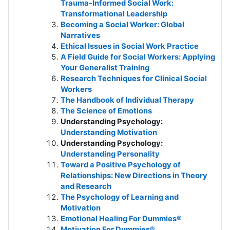
Trauma-Informed Social Work:
Transformational Leadership
Becoming a Social Worker: Global
Narratives
Ethical Issues in Social Work Practice
A Field Guide for Social Workers: Applying
Your Generalist Training
Research Techniques for Clinical Social
Workers
The Handbook of Individual Therapy
The Science of Emotions
Understanding Psychology:
Understanding Motivation
Understanding Psychology:
Understanding Personality
Toward a Positive Psychology of
Relationships: New Directions in Theory
and Research
The Psychology of Learning and
Motivation
Emotional Healing For Dummies®
Motivation For Dummies®