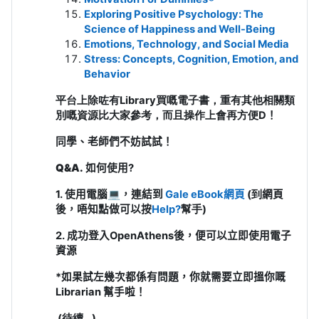
Exploring Positive Psychology: The
Science of Happiness and Well-Being
Emotions, Technology, and Social Media
Stress: Concepts, Cognition, Emotion, and
Behavior
平台上除咗有Library買嘅電子書，重有其他相關類
別嘅資源比大家參考
，而且
操作上會再方便D
！
同學、老師們不妨試試！
Q&A.
如何使用
?
1.
使用電腦
💻
，連結到
Gale eBook
網頁
(到
網頁
後，
唔知點做可以按
Help?
幫手)
2.
成功
登入OpenAthens後，便可以立即使用電子
資源
*如果試左幾次都係有問題，你就需要立即搵你嘅
Librarian
幫手啦！
(待續...)