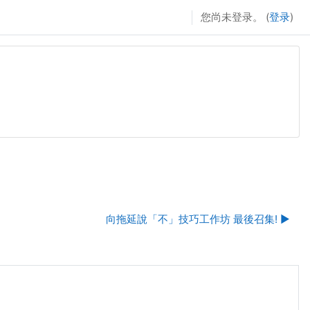
您尚未登录。 (
登录
)
向拖延說「不」技巧工作坊 最後召集! ▶︎