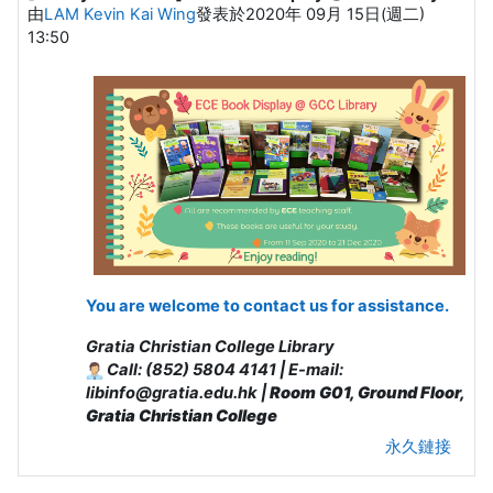
由
LAM Kevin Kai Wing
發表於
2020年 09月 15日(週二)
13:50
You are welcome to contact us for assistance.
Gratia Christian College Library
Call: (852) 5804 4141 | E-mail:
libinfo@gratia.edu.hk |
Room G01, Ground Floor,
Gratia Christian College
永久鏈接