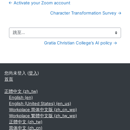
← Activate your Zoom account
Character Transformation Survey →
跳至...
Gratia Christian College’s AI policy →
您尚未登入 (
登入
)
首頁
正體中文 ‎(zh_tw)‎
English ‎(en)‎
English (United States) ‎(en_us)‎
Workplace 简体中文版 ‎(zh_cn_wp)‎
Workplace 繁體中文版 ‎(zh_tw_wp)‎
正體中文 ‎(zh_tw)‎
简体中文 ‎(zh_cn)‎