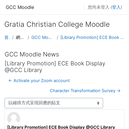
跳至主內容
GCC Moodle
您尚未登入 (
登入
)
Gratia Christian College Moodle
首頁
網站頁面
GCC Moodle News
[Library Promotion] ECE Book Display @GCC Library
GCC Moodle News
[Library Promotion] ECE Book Display
@GCC Library
← Activate your Zoom account
Character Transformation Survey →
顯示模式
[Library Promotion] ECE Book Display @GCC Library
Number of replies: 0