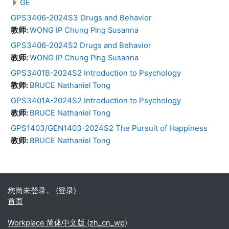
GE
GPS3406-2024S3 Drugs and Behavior
教师:
WONG IP Chung Ping Susanna
GPS3406-2024S2 Drugs and Behavior
教师:
WONG IP Chung Ping Susanna
GPS3401B-2024S2 Introduction to Psychology
教师:
BRUCE Nathaniel Tong
GPS3401A-2024S2 Introduction to Psychology
教师:
BRUCE Nathaniel Tong
GPS1403/GEN1403-2024S2 The Pursuit of Happiness
教师:
BRUCE Nathaniel Tong
您尚未登录。 (
登录
)
首页
Workplace 简体中文版 ‎(zh_cn_wp)‎