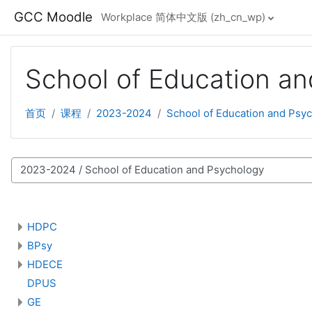
跳至主要内容
GCC Moodle
Workplace 简体中文版 ‎(zh_cn_wp)‎
School of Education a
首页
课程
2023-2024
School of Education and Psy
课程类别
HDPC
BPsy
HDECE
DPUS
GE