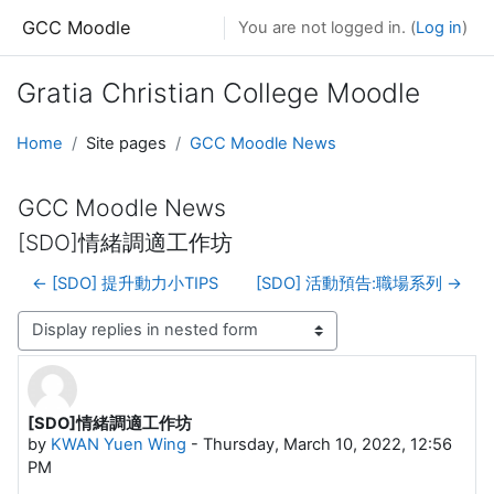
Skip to main content
GCC Moodle
You are not logged in. (
Log in
)
Gratia Christian College Moodle
Home
Site pages
GCC Moodle News
GCC Moodle News
[SDO]情緒調適工作坊
← [SDO] 提升動力小TIPS
[SDO] 活動預告:職場系列 →
Display mode
[SDO]情緒調適工作坊
Number of replies: 0
by
KWAN Yuen Wing
-
Thursday, March 10, 2022, 12:56
PM