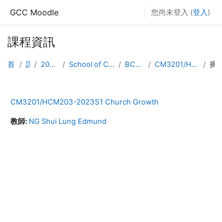
跳至主內容
GCC Moodle
您尚未登入 (
登入
)
課程資訊
首頁
課程
2023-2024
School of Christian Ministry
BCM/HDCM
CM3201/HCM203-2023S1
摘
CM3201/HCM203-2023S1 Church Growth
教師:
NG Shui Lung Edmund