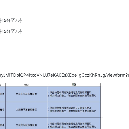
3時15分至7時
3時15分至7時
rreeyJMiTDpiQP4ItxqVNUJ7eKA0EsXEoe1gCczKhRnJg/viewform?u