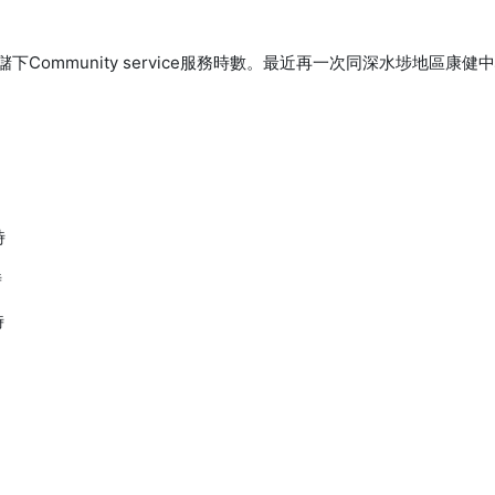
Community service服務時數。最近再一次同深水埗地區康
時
時
時