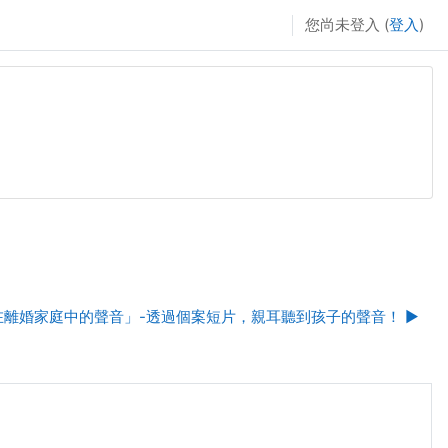
您尚未登入 (
登入
)
子在離婚家庭中的聲音」-透過個案短片，親耳聽到孩子的聲音！ ▶︎